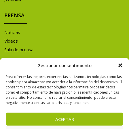
PRENSA
Noticias
Vídeos
Sala de prensa
Gestionar consentimiento
Y ADEMÁS
Para ofrecer las mejores experiencias, utilizamos tecnologías como las
SÍGUENOS EN
cookies para almacenar y/o acceder a la información del dispositivo. El
consentimiento de estas tecnologías nos permitirá procesar datos
REDES SOCIALES
como el comportamiento de navegación o las identificaciones únicas
en este sitio. No consentir o retirar el consentimiento, puede afectar
negativamente a ciertas características y funciones.
ACEPTAR
© 2026 CONAMA — Todos los derechos reservados.