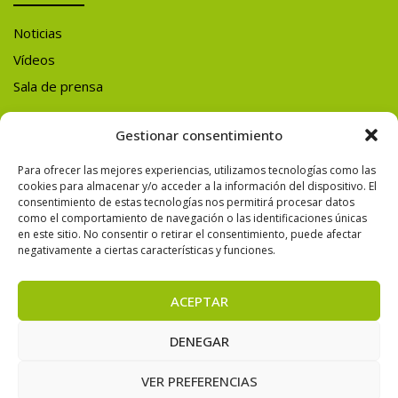
Noticias
Vídeos
Sala de prensa
Y ADEMÁS
Gestionar consentimiento
Para ofrecer las mejores experiencias, utilizamos tecnologías como las
SÍGUENOS EN
cookies para almacenar y/o acceder a la información del dispositivo. El
consentimiento de estas tecnologías nos permitirá procesar datos
REDES SOCIALES
como el comportamiento de navegación o las identificaciones únicas
en este sitio. No consentir o retirar el consentimiento, puede afectar
negativamente a ciertas características y funciones.
ACEPTAR
© 2026 CONAMA — Todos los derechos reservados.
DENEGAR
VER PREFERENCIAS
Powered by Varadero Software Factory S.L.