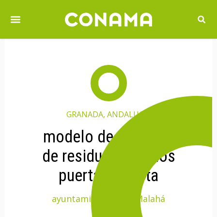
GRANADA, ANDALUCÍA
modelo de recogida
de residuos urbanos
puerta a puerta
ayuntamiento de la Malahá