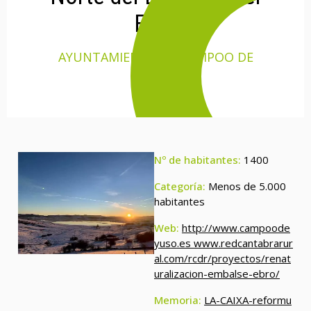
Ebro
AYUNTAMIENTO DE CAMPOO DE
YUSO
Nº de habitantes:
1400
Categoría:
Menos de 5.000
habitantes
Web:
http://www.campoode
yuso.es www.redcantabrarur
al.com/rcdr/proyectos/renat
uralizacion-embalse-ebro/
Memoria:
LA-CAIXA-reformu