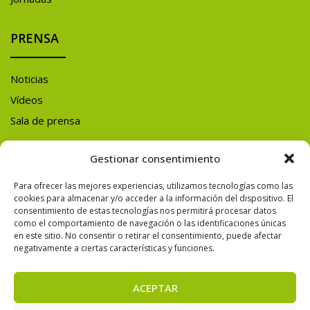
PRENSA
Noticias
Vídeos
Sala de prensa
Y ADEMÁS
Gestionar consentimiento
Para ofrecer las mejores experiencias, utilizamos tecnologías como las
SÍGUENOS EN
cookies para almacenar y/o acceder a la información del dispositivo. El
consentimiento de estas tecnologías nos permitirá procesar datos
REDES SOCIALES
como el comportamiento de navegación o las identificaciones únicas
en este sitio. No consentir o retirar el consentimiento, puede afectar
negativamente a ciertas características y funciones.
ACEPTAR
© 2026 CONAMA — Todos los derechos reservados.