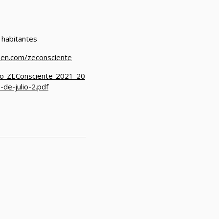
 habitantes
men.com/zeconsciente
to-ZEConsciente-2021-20
-de-julio-2.pdf