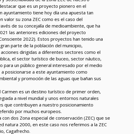
destacar que es un proyecto pionero en el
ún ayuntamiento tiene hoy día una apuesta tan
en valor su zona ZEC como es el caso del
ravés de su concejalía de medioambiente, que ha
021 las anteriores ediciones del proyecto
onsciente 2022). Estos proyectos han tenido una
gran parte de la población del municipio,
acciones dirigidas a diferentes sectores como el
blica, el sector turístico de buceo, sector náutico,
o para un público general interesado por el medio
o a posicionarse a este ayuntamiento como
ambiental y promoción de las aguas que bañan sus
l Carmen es un destino turístico de primer orden,
legiada a nivel mundial y unos entornos naturales
res que contribuyen a nuestro posicionamiento
referido por muchos europeos.
 con dos Zona especial de conservación (ZEC) que se
ed natura 2000, en este caso nos referimos a la ZEC
io, Cagafrecho.