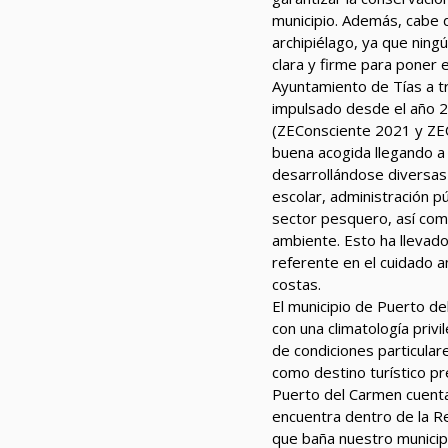
municipio. Además, cabe 
archipiélago, ya que ning
clara y firme para poner 
Ayuntamiento de Tías a t
impulsado desde el año 2
(ZEConsciente 2021 y ZEC
buena acogida llegando a 
desarrollándose diversas 
escolar, administración pú
sector pesquero, así com
ambiente. Esto ha llevad
referente en el cuidado 
costas.
El municipio de Puerto de
con una climatología privi
de condiciones particula
como destino turístico p
Puerto del Carmen cuenta
encuentra dentro de la R
que baña nuestro municip