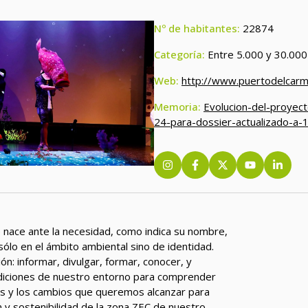
Nº de habitantes:
22874
Categoría:
Entre 5.000 y 30.000
Web:
http://www.puertodelcar
Memoria:
Evolucion-del-proyec
24-para-dossier-actualizado-a-1
 nace ante la necesidad, como indica su nombre,
sólo en el ámbito ambiental sino de identidad.
ón: informar, divulgar, formar, conocer, y
ndiciones de nuestro entorno para comprender
s y los cambios que queremos alcanzar para
n y sostenibilidad de la zona ZEC de nuestro