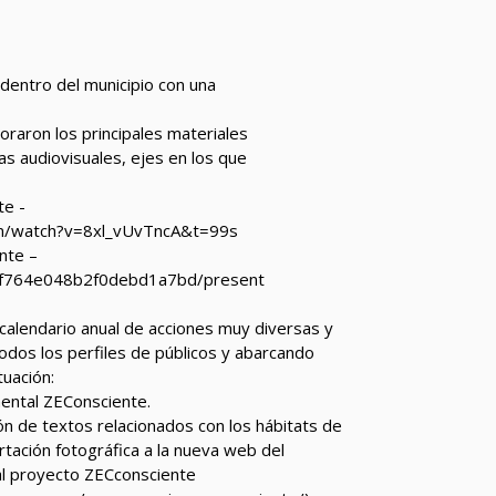
dentro del municipio con una
oraron los principales materiales
as audiovisuales, ejes en los que
te -
m/watch?v=8xl_vUvTncA&t=99s
nte –
615f764e048b2f0debd1a7bd/present
calendario anual de acciones muy diversas y
odos los perfiles de públicos y abarcando
uación:
ental ZEConsciente.
n de textos relacionados con los hábitats de
rtación fotográfica a la nueva web del
al proyecto ZECconsciente