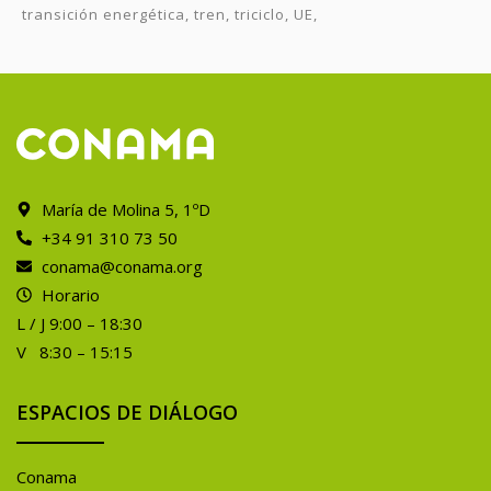
transición energética
tren
triciclo
UE
María de Molina 5, 1ºD
+34 91 310 73 50
conama@conama.org
Horario
L / J 9:00 – 18:30
V 8:30 – 15:15
ESPACIOS DE DIÁLOGO
Conama