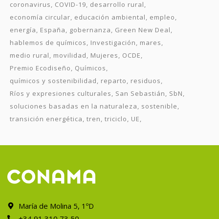
coronavirus
COVID-19
desarrollo rural
economía circular
educación ambiental
empleo
energía
España
gobernanza
Green New Deal
hablemos de químicos
Investigación
mares
medio rural
movilidad
Mujeres
OCDE
Premio Ecodiseño
Químicos
químicos y sostenibilidad
reparto
residuos
Ríos y expresiones culturales
San Sebastián
SbN
soluciones basadas en la naturaleza
sostenible
transición energética
tren
triciclo
UE
María de Molina 5, 1ºD
+34 91 310 73 50