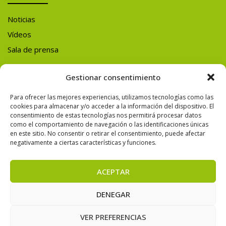
Noticias
Vídeos
Sala de prensa
Y ADEMÁS
Gestionar consentimiento
Para ofrecer las mejores experiencias, utilizamos tecnologías como las
SÍGUENOS EN
cookies para almacenar y/o acceder a la información del dispositivo. El
consentimiento de estas tecnologías nos permitirá procesar datos
REDES SOCIALES
como el comportamiento de navegación o las identificaciones únicas
en este sitio. No consentir o retirar el consentimiento, puede afectar
negativamente a ciertas características y funciones.
ACEPTAR
© 2026 CONAMA — Todos los derechos reservados.
DENEGAR
VER PREFERENCIAS
Powered by Varadero Software Factory S.L.