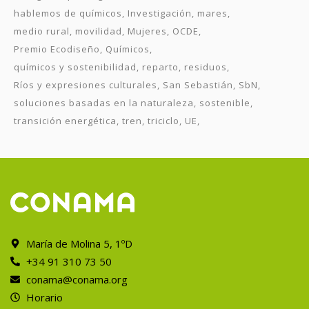
hablemos de químicos
Investigación
mares
medio rural
movilidad
Mujeres
OCDE
Premio Ecodiseño
Químicos
químicos y sostenibilidad
reparto
residuos
Ríos y expresiones culturales
San Sebastián
SbN
soluciones basadas en la naturaleza
sostenible
transición energética
tren
triciclo
UE
María de Molina 5, 1ºD
+34 91 310 73 50
conama@conama.org
Horario