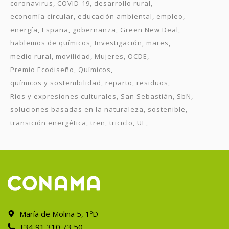
coronavirus
COVID-19
desarrollo rural
economía circular
educación ambiental
empleo
energía
España
gobernanza
Green New Deal
hablemos de químicos
Investigación
mares
medio rural
movilidad
Mujeres
OCDE
Premio Ecodiseño
Químicos
químicos y sostenibilidad
reparto
residuos
Ríos y expresiones culturales
San Sebastián
SbN
soluciones basadas en la naturaleza
sostenible
transición energética
tren
triciclo
UE
María de Molina 5, 1ºD
+34 91 310 73 50