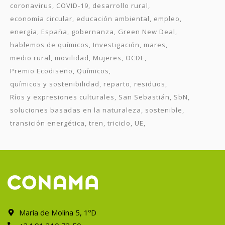
coronavirus
COVID-19
desarrollo rural
economía circular
educación ambiental
empleo
energía
España
gobernanza
Green New Deal
hablemos de químicos
Investigación
mares
medio rural
movilidad
Mujeres
OCDE
Premio Ecodiseño
Químicos
químicos y sostenibilidad
reparto
residuos
Ríos y expresiones culturales
San Sebastián
SbN
soluciones basadas en la naturaleza
sostenible
transición energética
tren
triciclo
UE
María de Molina 5, 1ºD