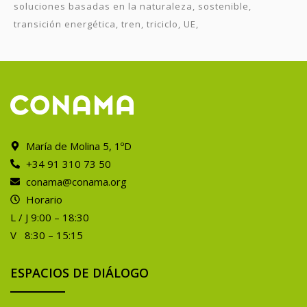
soluciones basadas en la naturaleza
sostenible
transición energética
tren
triciclo
UE
María de Molina 5, 1ºD
+34 91 310 73 50
conama@conama.org
Horario
L / J 9:00 – 18:30
V 8:30 – 15:15
ESPACIOS DE DIÁLOGO