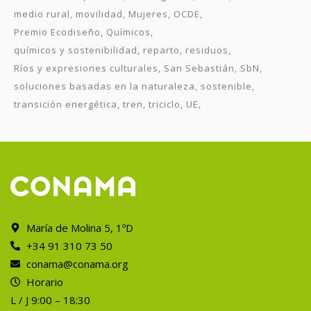
medio rural
movilidad
Mujeres
OCDE
Premio Ecodiseño
Químicos
químicos y sostenibilidad
reparto
residuos
Ríos y expresiones culturales
San Sebastián
SbN
soluciones basadas en la naturaleza
sostenible
transición energética
tren
triciclo
UE
María de Molina 5, 1ºD
+34 91 310 73 50
conama@conama.org
Horario
L / J 9:00 – 18:30