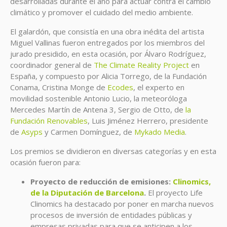
desarrolladas durante el año para actuar contra el cambio
climático y promover el cuidado del medio ambiente.
El galardón, que consistía en una obra inédita del artista
Miguel Vallinas fueron entregados por los miembros del
jurado presidido, en esta ocasión, por Álvaro Rodríguez,
coordinador general de
The Climate Reality Project
en
España, y compuesto por Alicia Torrego, de la Fundación
Conama, Cristina Monge de
Ecodes
, el experto en
movilidad sostenible Antonio Lucio, la meteoróloga
Mercedes Martín de Antena 3, Sergio de Otto, de
la
Fundación Renovables
, Luis Jiménez Herrero, presidente
de
Asyps
y Carmen Domínguez, de
Mykado Media
.
Los premios se dividieron en diversas categorías y en esta
ocasión fueron para:
Proyecto de reducción de emisiones:
Clinomics,
de la Diputación de Barcelona
.
El proyecto Life
Clinomics ha destacado por poner en marcha nuevos
procesos de inversión de entidades públicas y
empresas privadas para que se anticipen a los