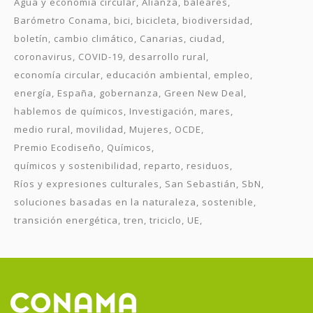
Agua y economía circular
Alianza
baleares
Barómetro Conama
bici
bicicleta
biodiversidad
boletín
cambio climático
Canarias
ciudad
coronavirus
COVID-19
desarrollo rural
economía circular
educación ambiental
empleo
energía
España
gobernanza
Green New Deal
hablemos de químicos
Investigación
mares
medio rural
movilidad
Mujeres
OCDE
Premio Ecodiseño
Químicos
químicos y sostenibilidad
reparto
residuos
Ríos y expresiones culturales
San Sebastián
SbN
soluciones basadas en la naturaleza
sostenible
transición energética
tren
triciclo
UE