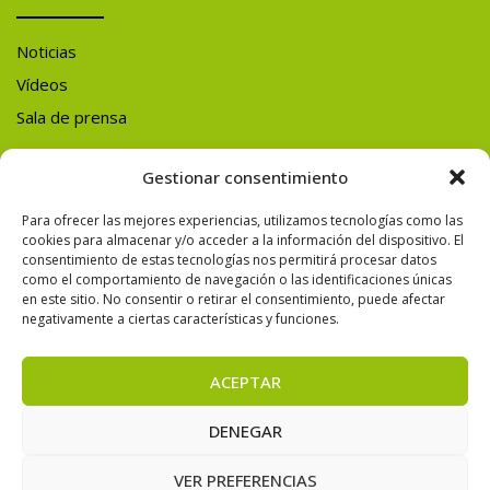
Noticias
Vídeos
Sala de prensa
Y ADEMÁS
Gestionar consentimiento
Para ofrecer las mejores experiencias, utilizamos tecnologías como las
SÍGUENOS EN
cookies para almacenar y/o acceder a la información del dispositivo. El
consentimiento de estas tecnologías nos permitirá procesar datos
REDES SOCIALES
como el comportamiento de navegación o las identificaciones únicas
en este sitio. No consentir o retirar el consentimiento, puede afectar
negativamente a ciertas características y funciones.
ACEPTAR
© 2026 CONAMA — Todos los derechos reservados.
DENEGAR
VER PREFERENCIAS
Powered by Varadero Software Factory S.L.